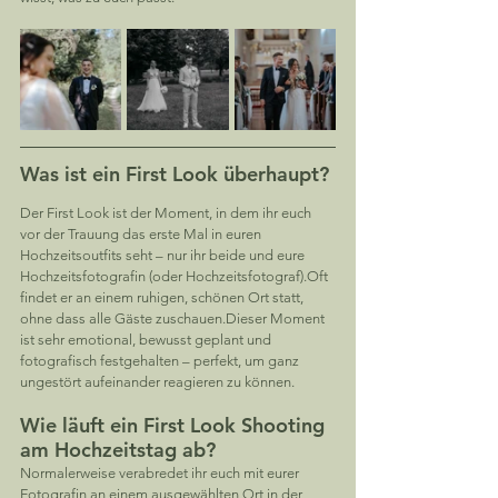
Was ist ein First Look überhaupt?
Der First Look ist der Moment, in dem ihr euch 
vor der Trauung das erste Mal in euren 
Hochzeitsoutfits seht – nur ihr beide und eure 
Hochzeitsfotografin (oder Hochzeitsfotograf).Oft 
findet er an einem ruhigen, schönen Ort statt, 
ohne dass alle Gäste zuschauen.Dieser Moment 
ist sehr emotional, bewusst geplant und 
fotografisch festgehalten – perfekt, um ganz 
ungestört aufeinander reagieren zu können.
Wie läuft ein First Look Shooting 
am Hochzeitstag ab?
Normalerweise verabredet ihr euch mit eurer 
Fotografin an einem ausgewählten Ort in der 