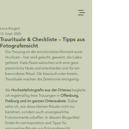
Lena Biegert
15. Sept. 2025
Traurituale & Checkliste – Tipps aus
Fotografensicht
Die Trauung ist der emotionalste Moment eurer 
Hochzeit – hier wird gelacht, geweint, die Liebe 
gefeiert. Viele Paare wünschen sich eine ganz 
persönliche Note und entscheiden sich für ein 
besonderes Ritual. Ob klassisch oder kreativ: 
Traurituale machen die Zeremonie einzigartig.
Als 
Hochzeitsfotografin aus der Ortenau
 begleite 
ich regelmäßig freie Trauungen in 
Offenburg, 
Freiburg und im ganzen Ortenaukreis
. Dabei 
sehe ich, wie diese kleinen Rituale nicht nur 
berühren, sondern auch unvergessliche 
Fotomomente schaffen. In diesem Blogartikel 
findet ihr viel Inspiration und Tipps für 
einzigartige Rituale aus Fotografensicht.