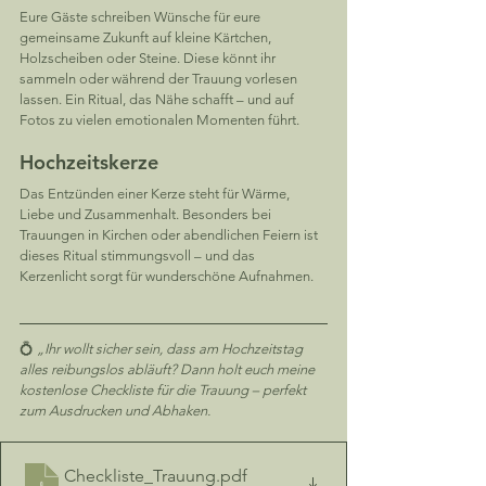
Eure Gäste schreiben Wünsche für eure 
gemeinsame Zukunft auf kleine Kärtchen, 
Holzscheiben oder Steine. Diese könnt ihr 
sammeln oder während der Trauung vorlesen 
lassen. Ein Ritual, das Nähe schafft – und auf 
Fotos zu vielen emotionalen Momenten führt.
Hochzeitskerze
Das Entzünden einer Kerze steht für Wärme, 
Liebe und Zusammenhalt. Besonders bei 
Trauungen in Kirchen oder abendlichen Feiern ist 
dieses Ritual stimmungsvoll – und das 
Kerzenlicht sorgt für wunderschöne Aufnahmen.
💍 
„Ihr wollt sicher sein, dass am Hochzeitstag 
alles reibungslos abläuft? Dann holt euch meine 
kostenlose Checkliste für die Trauung – perfekt 
zum Ausdrucken und Abhaken.
Checkliste_Trauung
.pdf