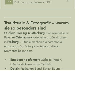
PDF herunterladen • 3KB
Traurituale & Fotografie – warum 
sie so besonders sind
Ob 
freie Trauung in Offenburg
, eine romantische 
Feier im 
Ortenaukreis
 oder eine große Hochzeit 
in 
Freiburg
 – Rituale machen die Zeremonie 
einzigartig. Als Fotografin liebe ich diese 
Momente besonders:
Emotionen einfangen
: Lächeln, Tränen, 
Händedrücken – echte Gefühle.
Details festhalten
: Sand, Kerze, Baum – 
kleine Dinge mit großer Bedeutung.
Gäste mit einbeziehen
: Auch Familie & 
Freunde werden Teil der Geschichte.
Eure Rituale erzählen eure Liebe – und ich sorge 
dafür, dass ihr diese Erinnerungen jederzeit in 
euren Bildern wieder aufleben lassen könnt.
Fazit